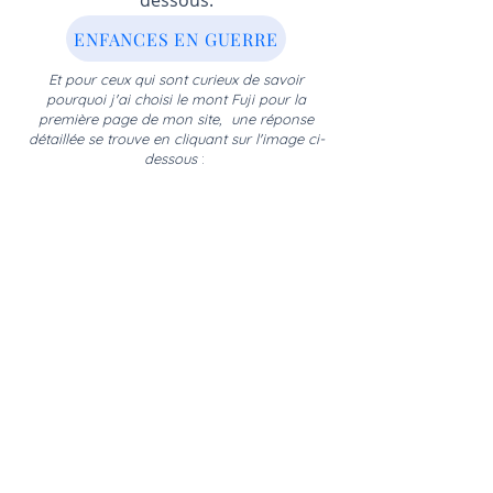
dessous.
ENFANCES EN GUERRE
Et pour ceux qui sont curieux de savoir
pourquoi
j'ai choisi
le mont Fuji pour la
première page de mon site,
une réponse
détaillée se trouve en cliquant sur l'image ci-
dessous
:
Mentions légales
Politique en matière de cookies
Politique de confidentialité
Conditions d'utilisation
© 2023 par Yoga Clara.