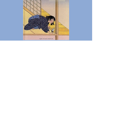
Le Jardin des Quatre Saisons dernier de
ma trilogie de contes japonais, paru en
2003. Pour chacun de ces contes, j'ai
utilisé une technique différente. Pour le
Prunier, je m'étais servie de feutres, sur
papier "mousmé", pris à l'envers ; un
accident qui m'a fourni une matière
inédite. Pour Le Mont Fuji, j'ai utilisé un
papier recyclé de teinte ocre, qui fait
ressortir les accents de gouache et de
pastel. Pour les Quatre Saisons, j'ai
réalisé le fond de mes dessins à
l'ordinateur, que j'ai ensuite retravaillés
à l'aquarelle, pastel et gouache.