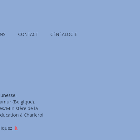
ENS
CONTACT
GÉNÉALOGIE
eunesse.
Namur (Belgique).
es/Ministère de la
Éducation à Charleroi
liquez
là.